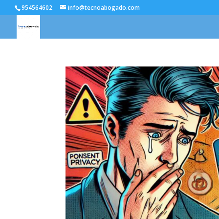
954564602
info@tecnoabogado.com