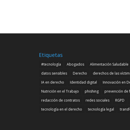
Etiquetas
#tecnología
Abogados
Alimentación Saludable
datos sensibles
Derecho
derechos de las vícti
IA en derecho
Identidad digital
Innovación en D
Nutrición en el Trabajo
phishing
prevención de 
redacción de contratos
redes sociales
RGPD
tecnología en el derecho
tecnología legal
transf