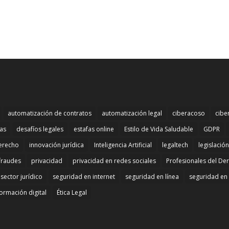
automatización de contratos
automatización legal
ciberacoso
cibe
mas
desafíos legales
estafas online
Estilo de Vida Saludable
GDPR
erecho
innovación jurídica
Inteligencia Artificial
legaltech
legislació
fraudes
privacidad
privacidad en redes sociales
Profesionales del De
sector jurídico
seguridad en internet
seguridad en línea
seguridad en 
ormación digital
Ética Legal