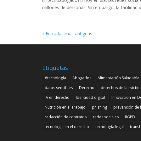
(@tecnoabogado)  Hoy en día, las redes sociale
millones de personas. Sin embargo, la facilidad de
« Entradas más antiguas
Etiquetas
#tecnología
Abogados
Alimentación Saludable
datos sensibles
Derecho
derechos de las vícti
IA en derecho
Identidad digital
Innovación en D
Nutrición en el Trabajo
phishing
prevención de 
redacción de contratos
redes sociales
RGPD
tecnología en el derecho
tecnología legal
transf