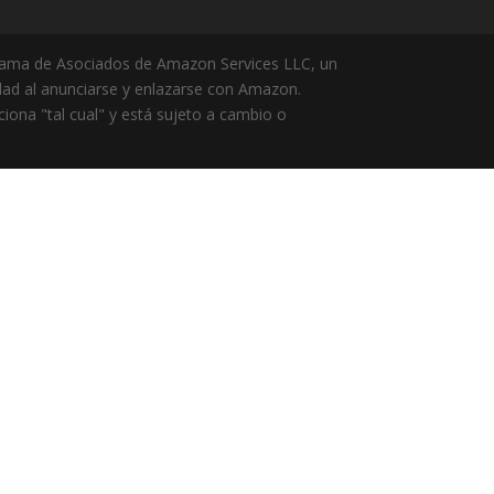
 de Asociados de Amazon Services LLC, un
idad al anunciarse y enlazarse con Amazon.
na "tal cual" y está sujeto a cambio o