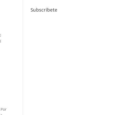
Subscríbete

l
 Por