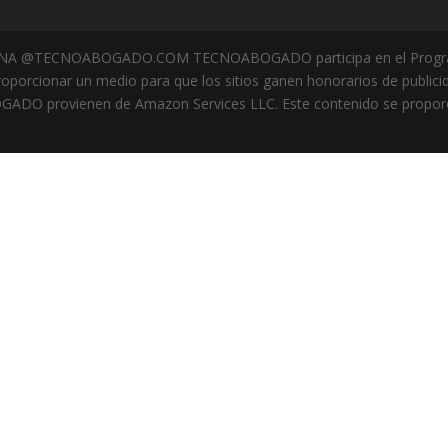
A @TECNOABOGADO.COM TECNOABOGADO participa en el Programa
roporcionar un medio para que los sitios ganen honorarios de public
DO provienen de Amazon Services LLC. Este contenido se proporcio