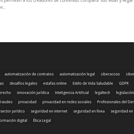
s permiten a los creadores de contenido compartir sus vidas y llegar
...
automatización de contratos
automatización legal
ciberacoso
cibe
mas
desafíos legales
estafas online
Estilo de Vida Saludable
GDPR
erecho
innovación jurídica
Inteligencia Artificial
legaltech
legislació
fraudes
privacidad
privacidad en redes sociales
Profesionales del De
sector jurídico
seguridad en internet
seguridad en línea
seguridad en 
ormación digital
Ética Legal