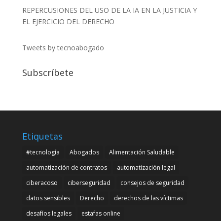
REPERCUSIONES DEL USO DE LA IA EN LA JUSTICIA Y
EL EJERCICIO DEL DERECHO
Tweets by tecnoabogado
Subscríbete
Etiquetas
#tecnología
Abogados
Alimentación Saludable
automatización de contratos
automatización legal
ciberacoso
ciberseguridad
consejos de seguridad
datos sensibles
Derecho
derechos de las víctimas
desafíos legales
estafas online