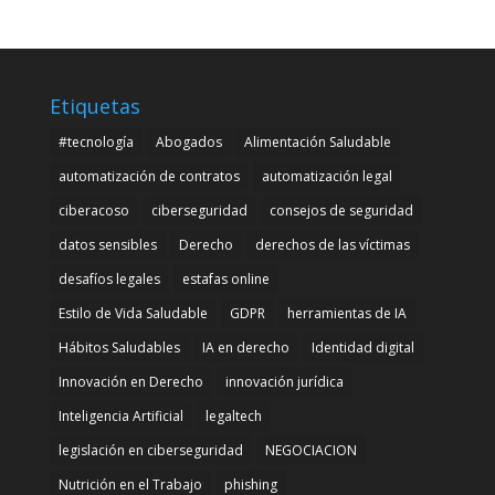
Etiquetas
#tecnología
Abogados
Alimentación Saludable
automatización de contratos
automatización legal
ciberacoso
ciberseguridad
consejos de seguridad
datos sensibles
Derecho
derechos de las víctimas
desafíos legales
estafas online
Estilo de Vida Saludable
GDPR
herramientas de IA
Hábitos Saludables
IA en derecho
Identidad digital
Innovación en Derecho
innovación jurídica
Inteligencia Artificial
legaltech
legislación en ciberseguridad
NEGOCIACION
Nutrición en el Trabajo
phishing