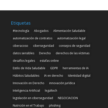
Etiquetas
#tecnología
Abogados
Alimentación Saludable
automatización de contratos
automatización legal
ciberacoso
ciberseguridad
consejos de seguridad
datos sensibles
Derecho
derechos de las víctimas
desafíos legales
estafas online
Estilo de Vida Saludable
GDPR
herramientas de IA
Hábitos Saludables
IA en derecho
Identidad digital
Innovación en Derecho
innovación jurídica
Inteligencia Artificial
legaltech
legislación en ciberseguridad
NEGOCIACION
Nutrición en el Trabajo
phishing