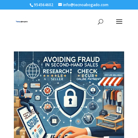
954564602
info@tecnoabogado.com