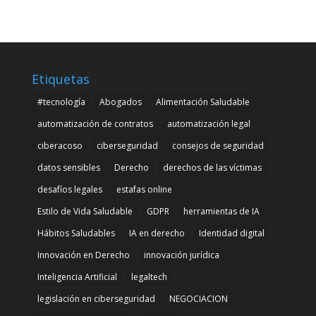
Etiquetas
#tecnología
Abogados
Alimentación Saludable
automatización de contratos
automatización legal
ciberacoso
ciberseguridad
consejos de seguridad
datos sensibles
Derecho
derechos de las víctimas
desafíos legales
estafas online
Estilo de Vida Saludable
GDPR
herramientas de IA
Hábitos Saludables
IA en derecho
Identidad digital
Innovación en Derecho
innovación jurídica
Inteligencia Artificial
legaltech
legislación en ciberseguridad
NEGOCIACION