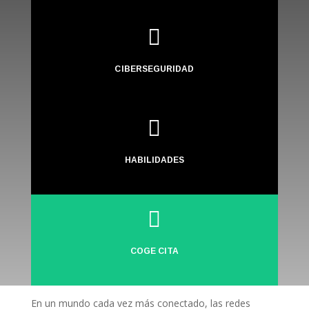

CIBERSEGURIDAD

HABILIDADES

COGE CITA
En un mundo cada vez más conectado, las redes