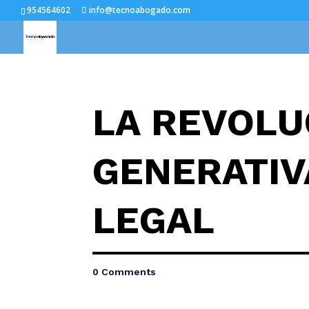
954564602
info@tecnoabogado.com
LA REVOLUC
GENERATIV
LEGAL
0 Comments