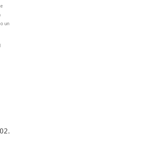
te
a
mo un
l
02.