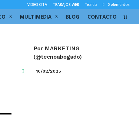
VIDEO CITA
TRABAJOS WEB
Tienda
0 elementos
CO
MULTIMEDIA
BLOG
CONTACTO
Por
MARKETING
(@tecnoabogado)
F
a
c
e

16/02/2025
b
o
o
k
T
w
it
t
e
r
L
i