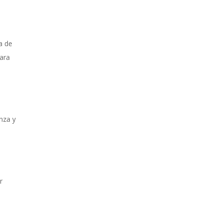
a de
para
nza y
r