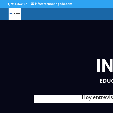
954564602
info@tecnoabogado.com
I
EDUC
Hoy entrev