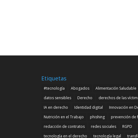
Etiquetas
#tecnología
Abogados
Alimentación Saludable
datos sensibles
Derecho
derechos de las vícti
IA en derecho
Identidad digital
Innovación en D
Nutrición en el Trabajo
phishing
prevención de 
redacción de contratos
redes sociales
RGPD
tecnología en el derecho
tecnología legal
transf