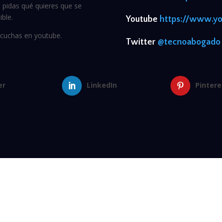
e pidas qué quieres que se
ible.
Youtube
https://www.y
scuchas en youtube.
Twitter
@tecnoabogado
er
LinkedIn
Pintere