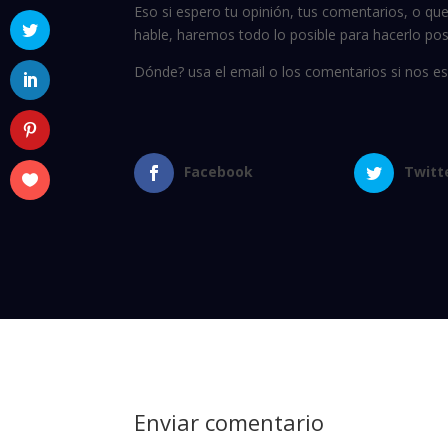
Eso si espero tu opinión, tus comentarios, o qu
hable, haremos todo lo posible para hacerlo pos
Dónde? usa el email o los comentarios si nos e
Facebook
Twitt
Enviar comentario