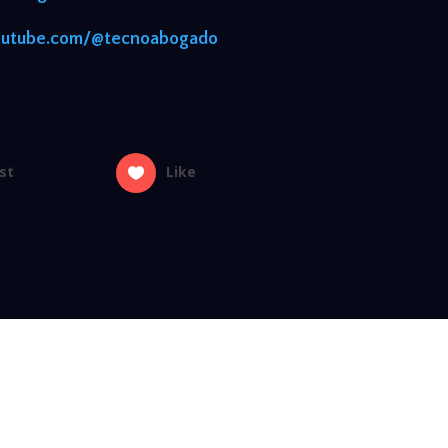
outube.com/@tecnoabogado
st
Like