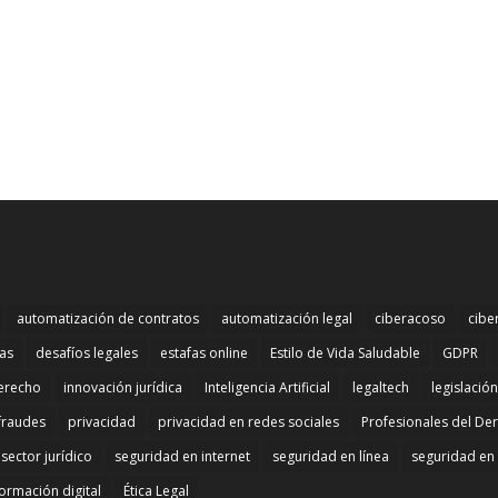
automatización de contratos
automatización legal
ciberacoso
cibe
mas
desafíos legales
estafas online
Estilo de Vida Saludable
GDPR
erecho
innovación jurídica
Inteligencia Artificial
legaltech
legislació
fraudes
privacidad
privacidad en redes sociales
Profesionales del De
sector jurídico
seguridad en internet
seguridad en línea
seguridad en 
ormación digital
Ética Legal