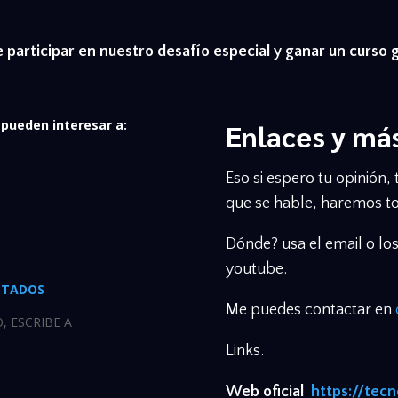
 participar en nuestro desafío especial y ganar un curso 
 pueden interesar a:
Enlaces y má
Eso si espero tu opinión,
que se hable, haremos to
Dónde? usa el email o lo
youtube.
LTADOS
Me puedes contactar en
, ESCRIBE A
Links.
Web oficial
https://tec