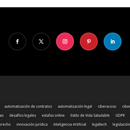
automatización de contratos
automatización legal
ciberacoso
cibe
mas
desafíos legales
estafas online
Estilo de Vida Saludable
GDPR
erecho
innovación jurídica
Inteligencia Artificial
legaltech
legislació