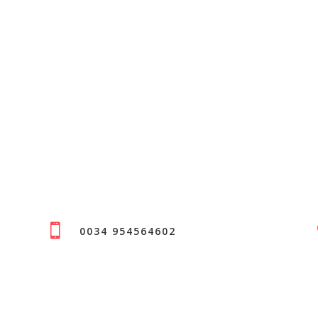

0034 954564602