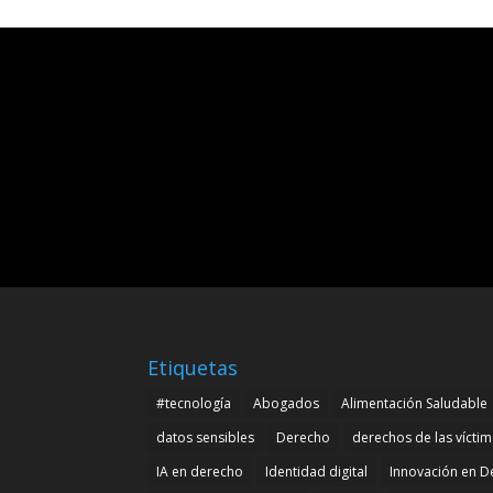
Etiquetas
#tecnología
Abogados
Alimentación Saludable
datos sensibles
Derecho
derechos de las vícti
IA en derecho
Identidad digital
Innovación en D